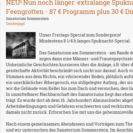
NEU! Nun noch länger: extralange Spuk
Feengrotten - 87 € Programm plus 30 € Din
Sanatorium Sommerstein
Geisterjagd
Unser Freitags-Special zum Sonderpreis!
Mindestens 8 1/4 h langes Spuknacht-Special:
Das Sanatorium am Sommerstein - am Rande des
zogen dann eine Männer- und Frauenpsychiatrie 
Unheimliche Geschichten kursieren über die Anlage, z.B. über d
geisterhafte Aktivität beschränkt sich nicht nur darauf. Auch v
Stimmen aus dem Nichts, ein vibrierender Boden, plötzlich auf
ein unerklärlicher Äthergeruch, ein stillgelegter Aufzug , der
wir die Gebäude vom Keller bis zum Dach und versuchen, den G
In unmittelbarer Nachbarschaft des Sanatoriums liegt das ehe
trägt. Es wurde dort ab dem 16. Jahrhundert Alaunschiefer abg
Arbeitsbedingungen und Gefahren erschwerten und verkürzten 
damals nicht zurück. Erforschen Sie mit uns die geheimnisvoll
Nach einem gemeinsamen Abendessen und Vorträgen zum Thema
und wir untersuchen das Sanatorium Sommerstein. Im Anschluss w