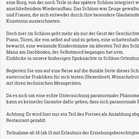
eine Burg, von der noch Teile in das spätere Schloss integrier
anschließendem Wiederaufbau. Das Schloss war Zeuge gewaltsa
und Frauen, die sich entweder durch ihre besondere Glaubensfes
Kunstsinn auszeichneten.
Doch hier im Schloss geht mehr als nur der Geist der Geschich
Piano, Türen, die von selbst auf und zu gehen, eine schattenhaf
bewacht, eine weinende Kinderstimme im ältesten Teil des Schl
Mann am Dachboden, der Selbstmord begangen hat uvm.
Einblicke in unsere bisherigen Spuknächte in Schloss Ortenbur
Begleiten Sie uns auf eine Reise auf die dunkle Seite dieses S
esoterische Praktiken für sich testen (Hexenbrett, Wünschelru
mit ihren technischen Messgeräten.
Da es sich um eine echte Untersuchung paranormaler Phänomen
kann es keinerlei Garantie dafür geben, dass sich paranormal
Achtung: Es wird hier nur ein Teil des Preises als Anzahlung abg
Restaurant gezahlt.
Teilnahme ab 18 (ab 15 mit Erlaubnis der Erziehungsberechtigten