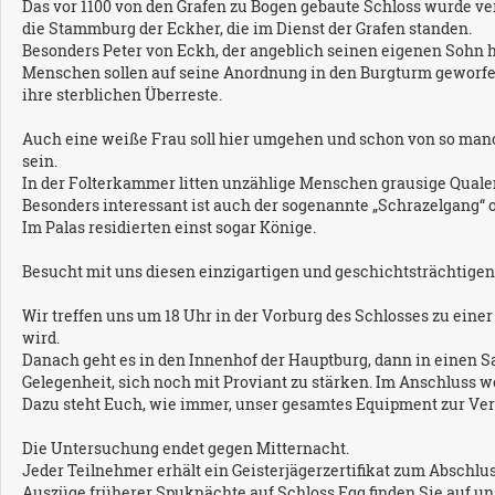
Das vor 1100 von den Grafen zu Bogen gebaute Schloss wurde ver
die Stammburg der Eckher, die im Dienst der Grafen standen.
Besonders Peter von Eckh, der angeblich seinen eigenen Sohn hi
Menschen sollen auf seine Anordnung in den Burgturm geworfen
ihre sterblichen Überreste.
Auch eine weiße Frau soll hier umgehen und schon von so ma
sein.
In der Folterkammer litten unzählige Menschen grausige Quale
Besonders interessant ist auch der sogenannte „Schrazelgang“ od
Im Palas residierten einst sogar Könige.
Besucht mit uns diesen einzigartigen und geschichtsträchtigen
Wir treffen uns um 18 Uhr in der Vorburg des Schlosses zu eine
wird.
Danach geht es in den Innenhof der Hauptburg, dann in einen Sa
Gelegenheit, sich noch mit Proviant zu stärken. Im Anschluss w
Dazu steht Euch, wie immer, unser gesamtes Equipment zur Ve
Die Untersuchung endet gegen Mitternacht.
Jeder Teilnehmer erhält ein Geisterjägerzertifikat zum Abschl
Auszüge früherer Spuknächte auf Schloss Egg finden Sie auf un