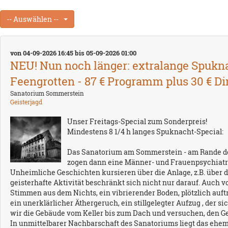
-- Auswählen --
von 04-09-2026 16:45 bis 05-09-2026 01:00
NEU! Nun noch länger: extralange Spuk
Feengrotten - 87 € Programm plus 30 € Din
Sanatorium Sommerstein
Geisterjagd
Unser Freitags-Special zum Sonderpreis!
Mindestens 8 1/4 h langes Spuknacht-Special:
Das Sanatorium am Sommerstein - am Rande des
zogen dann eine Männer- und Frauenpsychiatrie 
Unheimliche Geschichten kursieren über die Anlage, z.B. über d
geisterhafte Aktivität beschränkt sich nicht nur darauf. Auch v
Stimmen aus dem Nichts, ein vibrierender Boden, plötzlich auf
ein unerklärlicher Äthergeruch, ein stillgelegter Aufzug , der
wir die Gebäude vom Keller bis zum Dach und versuchen, den G
In unmittelbarer Nachbarschaft des Sanatoriums liegt das ehe